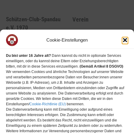
Verein
Schützen-Club-Spandau
e.V. 1970
Aktuell
Cookie-Einstellungen
Trainingszeiten
Sportanlage und Clubhaus
Probetraining
Tiefwerderweg 14
Gastschützen
Du bist unter 16 Jahre alt?
Dann kannst du nicht in optionale Services
13597 Berlin
einwilligen, oder du kannst deine Eltern oder Erziehungsberechtigten
Mitgliedschaft
bitten, mit dir in diese Services einzuwilligen.
(Gemäß Artikel 8 DSGVO)
Wir verwenden Cookies und ähnliche Technologien auf unserer Website
und verarbeiten personenbezogene Daten von Besucher:innen unserer
Webseite (z.B. IP-Adresse), um z.B. Inhalte und Anzeigen zu
personalisieren, Medien von Drittanbietern einzubinden oder Zugriffe auf
unsere Website zu analysieren. Die Datenverarbeitung erfolgt erst durch
Regularien
gesetzte Cookies. Wir teilen diese Daten mit Dritten, die wir in den
Einstellungen/
Cookie-Richtlinie (EU)
benennen.
Die Datenverarbeitung kann mit Einwilligung oder aufgrund eines
Kontakt
berechtigten Interesses erfolgen. Die Zustimmung kann erteilt oder
Impressum
abgelehnt werden. Es besteht das Recht, nicht einzuwilligen und die
Einwilligung zu einem späteren Zeitpunkt zu ändern oder zu widerrufen.
Datenschutzerklärung
Weitere Informationen zur Verwendung personenbezogener Daten und
Cookie-Richtlinie (EU)