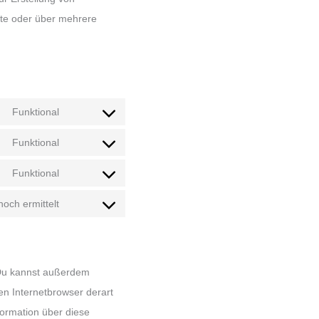
te oder über mehrere
Funktional
Consent
to
Funktional
service
Consent
wordpress
to
Funktional
service
Consent
kadence-
to
och ermittelt
blocks
service
Consent
complianz
to
service
sonstiges
 Du kannst außerdem
nen Internetbrowser derart
nformation über diese